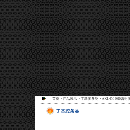
首页
>
产品展示
>
丁基胶条类
> AKL450 E00密